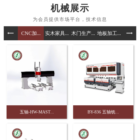
机械展示
CNC加...
实木家具...
木门生产...
地板加工...
橱柜加工
五轴-HW-MAST...
BY-836 五轴铣...