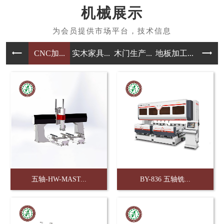
机械展示
CNC加...
实木家具...
木门生产...
地板加工...
橱柜加工
五轴-HW-MAST...
BY-836 五轴铣...